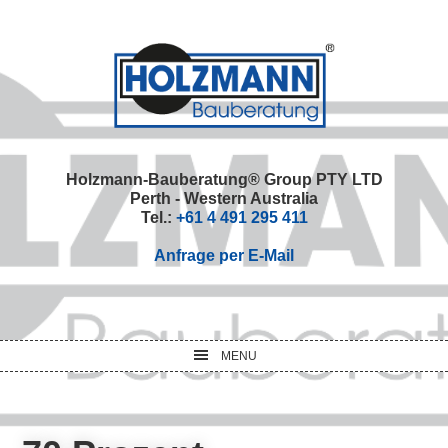
Skip
Skip
Skip
Skip
to
to
to
to
primary
main
primary
footer
navigation
content
sidebar
Holzmann-Bauberatung® Group PTY LTD
Perth - Western Australia
Tel.:
+61 4 491 295 411
Anfrage per E-Mail
MENU