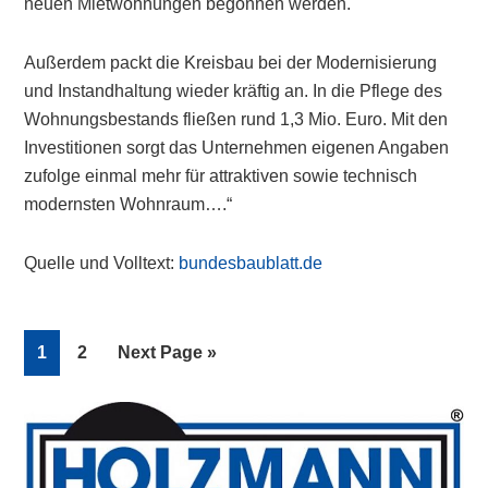
neuen Mietwohnungen begonnen werden.
Außerdem packt die Kreisbau bei der Modernisierung
und Instandhaltung wieder kräftig an. In die Pflege des
Wohnungsbestands fließen rund 1,3 Mio. Euro. Mit den
Investitionen sorgt das Unternehmen eigenen Angaben
zufolge einmal mehr für attraktiven sowie technisch
modernsten Wohnraum….“
Quelle und Volltext:
bundesbaublatt.de
Page
Page
Go
1
2
Next Page »
to
Primary
Sidebar