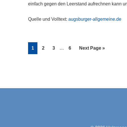
einfach gegen den Leerstand aufrechnen kann u
Quelle und Volltext:
augsburger-allgemeine.de
Interim
Page
Page
Page
Page
Go
1
2
3
…
6
Next Page »
pages
to
omitted