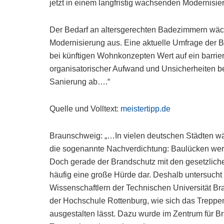
jetzt in einem langfristig wachsenden Modernisier
Der Bedarf an altersgerechten Badezimmern wächs
Modernisierung aus. Eine aktuelle Umfrage der Ba
bei künftigen Wohnkonzepten Wert auf ein barrie
organisatorischer Aufwand und Unsicherheiten be
Sanierung ab….“
Quelle und Volltext:
meistertipp.de
Braunschweig: „…In vielen deutschen Städten wä
die sogenannte Nachverdichtung: Baulücken wer
Doch gerade der Brandschutz mit den gesetzlich
häufig eine große Hürde dar. Deshalb untersuch
Wissenschaftlern der Technischen Universität 
der Hochschule Rottenburg, wie sich das Treppen
ausgestalten lässt. Dazu wurde im Zentrum für B