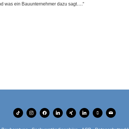
nd was ein Bauunternehmer dazu sagt….“
tiktok
instagram
facebook
linkedin
xing
linkedin
mobile
mail