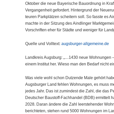
Oktober die neue Bayerische Bauordnung in Kraft t
Vergangenheit gefordert. Hintergrund der Neuer
teuren Parkplätzen scheitern soll. So fasste es 
machte in der Sitzung des Aindlinger Marktgemei
Vorschriften eher für Städte und weniger für L
Quelle und Volltext:
augsburger-allgemeine.de
Landkreis Augsburg: „…1430 neue Wohnungen – p
einem Institut her. Wieso man den Bedarf nicht 
Was viele wohl schon Dutzende Male gehört haben
Augsburger Land fehlen Wohnungen, es muss meh
jedes Jahr. Das ist zumindest die Zahl, die das P
Deutscher Baustoff-Fachhandel (BDB) ermittelt hat.
2028. Daran ändere die Zahl leerstehender Wohnun
berichteten, stehen rund 5000 Wohnungen im Lan