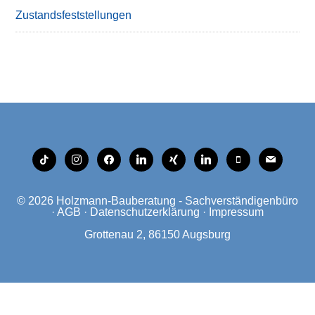
Zustandsfeststellungen
tiktok
instagram
facebook
linkedin
xing
linkedin
mobile
mail
© 2026
Holzmann-Bauberatung - Sachverständigenbüro
·
AGB
·
Datenschutzerklärung
·
Impressum
Grottenau 2, 86150 Augsburg