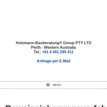
Skip
Skip
Skip
Skip
to
to
to
to
primary
main
primary
footer
navigation
content
sidebar
Holzmann-Bauberatung® Group PTY LTD
Perth - Western Australia
Tel.:
+61 4 491 295 411
Anfrage per E-Mail
MENU