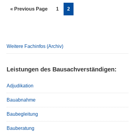
Go
Page
Page
«
Previous Page
1
2
to
Primary
Sidebar
Weitere Fachinfos (Archiv)
Leistungen des Bausachverständigen:
Adjudikation
Bauabnahme
Baubegleitung
Bauberatung