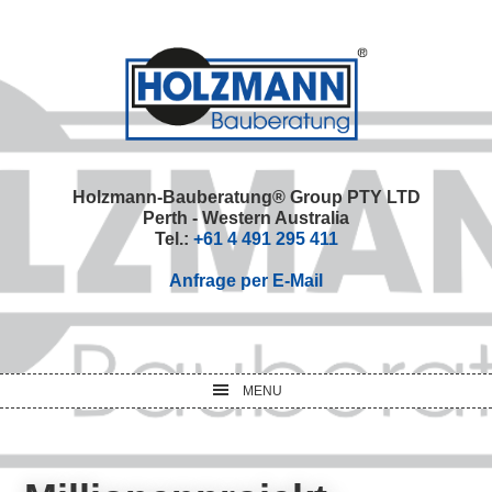
Skip
Skip
Skip
Skip
to
to
to
to
primary
main
primary
footer
navigation
content
sidebar
Holzmann-Bauberatung® Group PTY LTD
Perth - Western Australia
Tel.:
+61 4 491 295 411
Anfrage per E-Mail
MENU