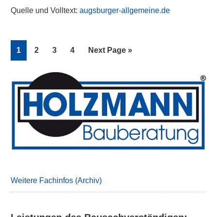
Quelle und Volltext:
augsburger-allgemeine.de
Page
Page
Page
Page
Go
1
2
3
4
Next Page »
to
Primary
Sidebar
Weitere Fachinfos (Archiv)