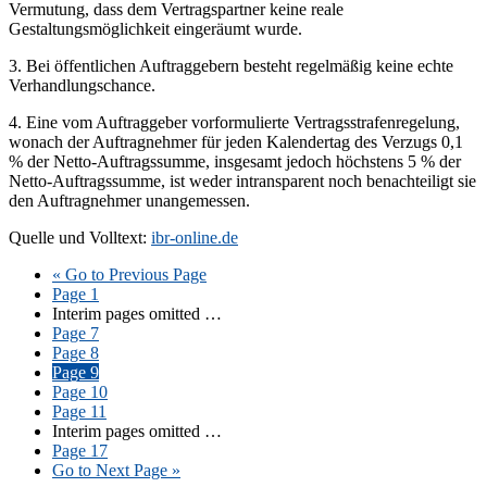
Vermutung, dass dem Vertragspartner keine reale
Gestaltungsmöglichkeit eingeräumt wurde.
3. Bei öffentlichen Auftraggebern besteht regelmäßig keine echte
Verhandlungschance.
4. Eine vom Auftraggeber vorformulierte Vertragsstrafenregelung,
wonach der Auftragnehmer für jeden Kalendertag des Verzugs 0,1
% der Netto-Auftragssumme, insgesamt jedoch höchstens 5 % der
Netto-Auftragssumme, ist weder intransparent noch benachteiligt sie
den Auftragnehmer unangemessen.
Quelle und Volltext:
ibr-online.de
«
Go to
Previous Page
Page
1
Interim pages omitted
…
Page
7
Page
8
Page
9
Page
10
Page
11
Interim pages omitted
…
Page
17
Go to
Next Page »