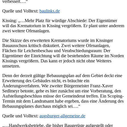
verbessert….“
Quelle und Volltext:
baulinks.de
Kissing: „…Mehr Platz für würdige Abschiede: Der Eigentümer
will das Krematorium in Kissing vergrößern. Er plant unter anderem
zwei weitere Ofenanlagen.
Die Skizze des erweiterten Krematoriums wurde im Kissinger
Bauausschuss kritisch diskutiert. Zwei weitere Ofenanlagen,
Flächen für Leichenbeschau und Verabschiedungsraum: Der
Eigentümer der Einrichtung will die bestehenden Räume im Norden
Kissings vergrößern. Das kann er jedoch nicht ohne Weiteres
umsetzen.
Denn der derzeit gültige Bebauungsplan auf dem Gebiet deckt eine
Erweiterung des Gebäudes nicht, es bräuchte ein
Änderungsverfahren. Wie zweiter Bürgermeister Franz-Xaver
Sedlmeyr betonte, gehe es hier zunächst um eine Vorberatung, den
Aufstellungsbeschluss müsse der Gemeinderat treffen. Ein Scoping-
Termin mit dem Landratsamt habe ergeben, dass eine Änderung des
Bebauungsplanes durchaus möglich sei….“
Quelle und Volltext:
augsburger-allgemeine.de
„…Handwerksbetriebe, die bisher Baugerüste aufgestellt oder