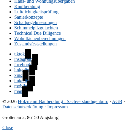
Haus- und Wohnungsübergaben
Kaufberatung
Luftdichtigkeitsprüfung
Sanierkonzepte
Schallpegelmessungen
Schimmelpilzgutachten
Technical Due Diligence
Wohnflächenberechnungen
Zustandsfeststellungen
tiktok
instagram
facebook
linkedin
xing
linkedin
mobile
mail
© 2026
Holzmann-Bauberatung - Sachverständigenbüro
·
AGB
·
Datenschutzerklärung
·
Impressum
Grottenau 2, 86150 Augsburg
Close