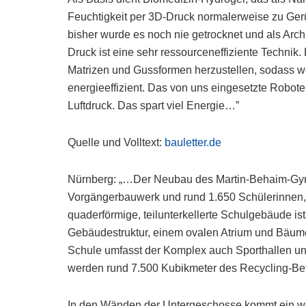
Feuchtigkeit per 3D-Druck normalerweise zu Ger
bisher wurde es noch nie getrocknet und als Arch
Druck ist eine sehr ressourceneffiziente Technik.
Matrizen und Gussformen herzustellen, sodass weni
energieeffizient. Das von uns eingesetzte Robot
Luftdruck. Das spart viel Energie…”
Quelle und Volltext:
bauletter.de
Nürnberg: „…Der Neubau des Martin-Behaim-Gym
Vorgängerbauwerk und rund 1.650 Schülerinnen, 
quaderförmige, teilunterkellerte Schulgebäude is
Gebäudestruktur, einem ovalen Atrium und Bäum
Schule umfasst der Komplex auch Sporthallen u
werden rund 7.500 Kubikmeter des Recycling-Be
In den Wänden der Untergeschosse kommt ein w