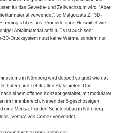
üsten für das Gewebe- und Zellwachstum wird. “Aber
itekturmaterial verwendet”, so Malgorzata Z. “3D-
 Er ermöglicht es uns, Produkte ohne Hilfsmittel wie
ger Abfallmaterial anfällt. Es ist auch sehr
er-3D-Drucksystem nutzt keine Wärme, sondern nur
nasiums in Nürnberg wird doppelt so groß wie das
Schülern und Lehrkräften Platz bieten. Das
t nach einem offenen Konzept gestaltet, mit modularer
en im Innenbereich. Neben der 5-geschossigen
nd eine Mensa. Für den Schulneubau in Nürnberg
tons „Vertua“ von Cemex verwendet.
asserundurchlässiger Beton der