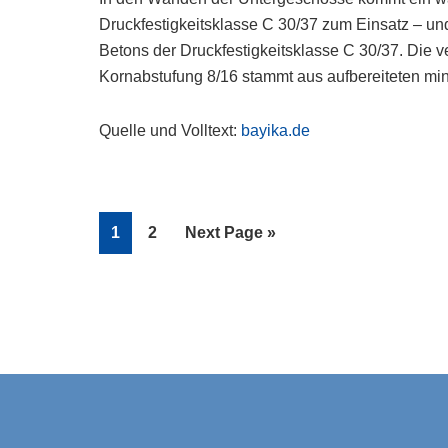
Druckfestigkeitsklasse C 30/37 zum Einsatz – un
Betons der Druckfestigkeitsklasse C 30/37. Die 
Kornabstufung 8/16 stammt aus aufbereiteten mi
Quelle und Volltext:
bayika.de
Page
Page
Go
1
2
Next Page »
to