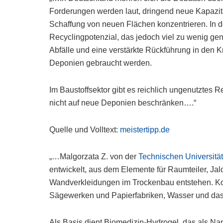
Forderungen werden laut, dringend neue Kapazität
Schaffung von neuen Flächen konzentrieren. In de
Recyclingpotenzial, das jedoch viel zu wenig ge
Abfälle und eine verstärkte Rückführung in den K
Deponien gebraucht werden.
Im Baustoffsektor gibt es reichlich ungenutztes R
nicht auf neue Deponien beschränken….“
Quelle und Volltext:
meistertipp.de
„…Malgorzata Z. von der
Technischen Universitä
entwickelt, aus dem Elemente für Raumteiler, Ja
Wandverkleidungen im Trockenbau entstehen. Ko
Sägewerken und Papierfabriken, Wasser und das al
Als Basis dient Biomedizin-Hydrogel, das als Nan