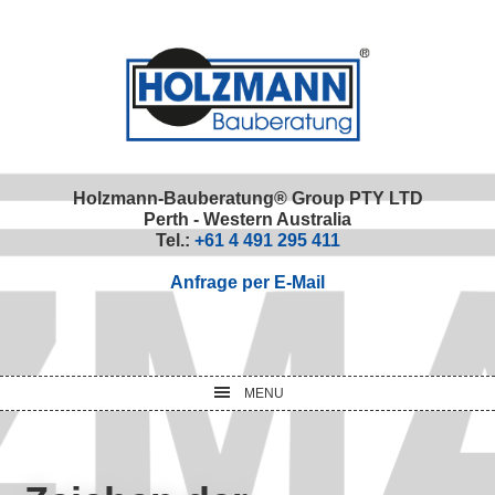
Skip
Skip
Skip
Skip
to
to
to
to
primary
main
primary
footer
navigation
content
sidebar
Holzmann-Bauberatung® Group PTY LTD
Perth - Western Australia
Tel.:
+61 4 491 295 411
Anfrage per E-Mail
MENU