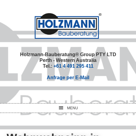
Skip
Skip
Skip
Skip
to
to
to
to
primary
main
primary
footer
navigation
content
sidebar
Holzmann-Bauberatung® Group PTY LTD
Perth - Western Australia
Tel.:
+61 4 491 295 411
Anfrage per E-Mail
MENU