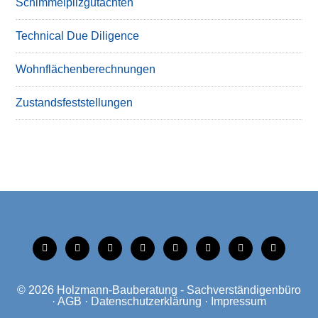
Schimmelpilzgutachten
Technical Due Diligence
Wohnflächenberechnungen
Zustandsfeststellungen
tiktok
instagram
facebook
linkedin
xing
linkedin
mobile
mail
© 2026
Holzmann-Bauberatung - Sachverständigenbüro
·
AGB
·
Datenschutzerklärung
·
Impressum