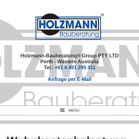
Skip
Skip
Skip
Skip
to
to
to
to
primary
main
primary
footer
navigation
content
sidebar
Holzmann-Bauberatung® Group PTY LTD
Perth - Western Australia
Tel.:
+61 4 491 295 411
Anfrage per E-Mail
MENU