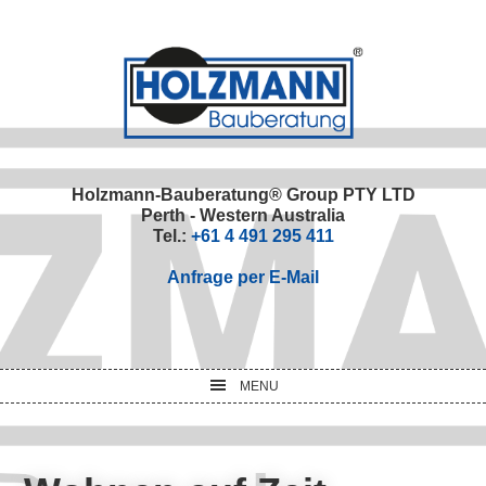
Skip
Skip
Skip
Skip
to
to
to
to
primary
main
primary
footer
navigation
content
sidebar
Holzmann-Bauberatung® Group PTY LTD
Perth - Western Australia
Tel.:
+61 4 491 295 411
Anfrage per E-Mail
MENU