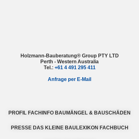
Skip
Skip
Skip
Skip
to
to
to
to
primary
main
primary
footer
navigation
content
sidebar
Holzmann-Bauberatung® Group PTY LTD
Perth - Western Australia
Tel.:
+61 4 491 295 411
Anfrage per E-Mail
PROFIL
FACHINFO
BAUMÄNGEL & BAUSCHÄDEN
PRESSE
DAS KLEINE BAULEXIKON
FACHBUCH