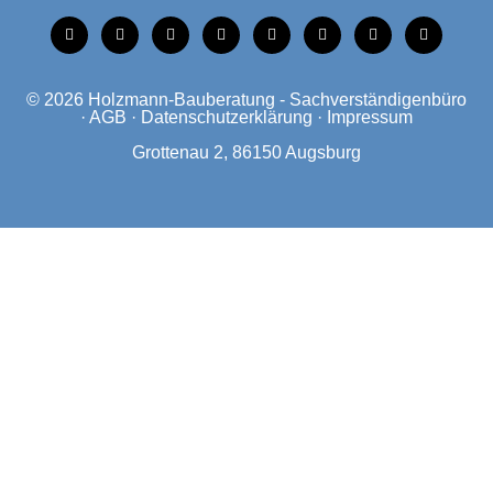
tiktok
instagram
facebook
linkedin
xing
linkedin
mobile
mail
© 2026
Holzmann-Bauberatung - Sachverständigenbüro
·
AGB
·
Datenschutzerklärung
·
Impressum
Grottenau 2, 86150 Augsburg