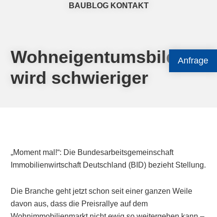
BAUBLOG
KONTAKT
Wohneigentumsbildung
Anfrage
wird schwieriger
„Moment mal!“: Die Bundes­arbeitsgemeinschaft
Immobilienwirtschaft Deutschland (BID) bezieht Stellung.
Die Branche geht jetzt schon seit einer ganzen Weile
davon aus, dass die Preisrallye auf dem
Wohnimmobilienmarkt nicht ewig so weitergehen kann –