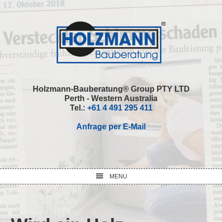
Skip
Skip
Skip
Skip
to
to
to
to
primary
main
primary
footer
navigation
content
sidebar
Holzmann-Bauberatung® Group PTY LTD
Perth - Western Australia
Tel.:
+61 4 491 295 411
Anfrage per E-Mail
MENU