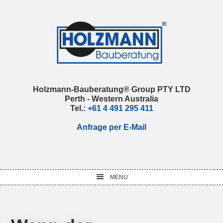
Skip
Skip
Skip
Skip
to
to
to
to
primary
main
primary
footer
navigation
content
sidebar
Holzmann-Bauberatung® Group PTY LTD
Perth - Western Australia
Tel.:
+61 4 491 295 411
Anfrage per E-Mail
MENU