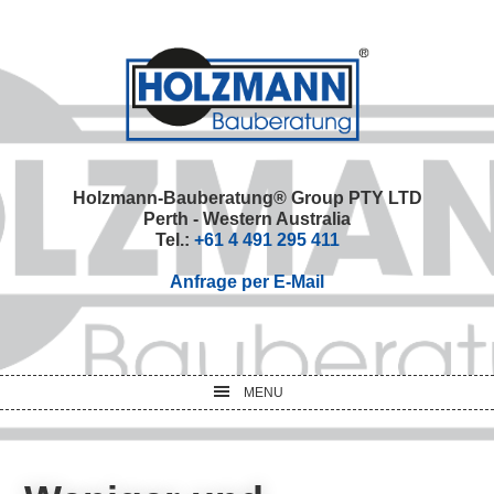
Skip
Skip
Skip
Skip
to
to
to
to
primary
main
primary
footer
navigation
content
sidebar
Holzmann-Bauberatung® Group PTY LTD
Perth - Western Australia
Tel.:
+61 4 491 295 411
Anfrage per E-Mail
MENU