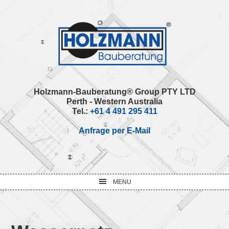
Skip
Skip
Skip
Skip
to
to
to
to
primary
main
primary
footer
navigation
content
sidebar
Holzmann-Bauberatung® Group PTY LTD
Perth - Western Australia
Tel.:
+61 4 491 295 411
Anfrage per E-Mail
MENU