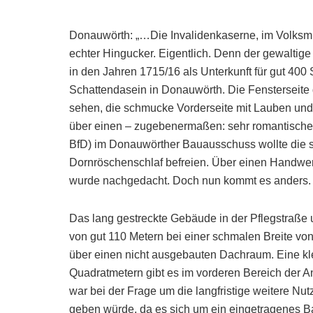
Donauwörth: „…Die Invalidenkaserne, im Volksmun
echter Hingucker. Eigentlich. Denn der gewaltig
in den Jahren 1715/16 als Unterkunft für gut 400 
Schattendasein in Donauwörth. Die Fensterseite 
sehen, die schmucke Vorderseite mit Lauben un
über einen – zugebenermaßen: sehr romantischen
BfD) im Donauwörther Bauausschuss wollte die 
Dornröschenschlaf befreien. Über einen Handwer
wurde nachgedacht. Doch nun kommt es anders.
Das lang gestreckte Gebäude in der Pflegstraße 
von gut 110 Metern bei einer schmalen Breite von
über einen nicht ausgebauten Dachraum. Eine kle
Quadratmetern gibt es im vorderen Bereich der A
war bei der Frage um die langfristige weitere N
geben würde, da es sich um ein eingetragenes 