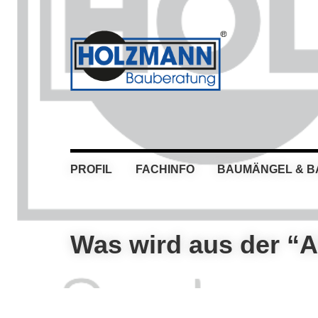
Skip
Skip
Skip
Skip
to
to
to
to
primary
main
primary
footer
navigation
content
sidebar
PROFIL
FACHINFO
BAUMÄNGEL & 
Was wird aus der “