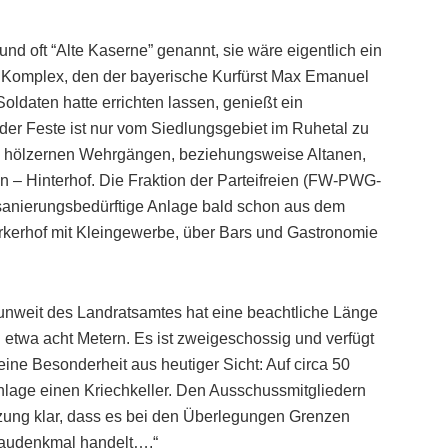
d oft “Alte Kaserne” genannt, sie wäre eigentlich ein
e Komplex, den der bayerische Kurfürst Max Emanuel
Soldaten hatte errichten lassen, genießt ein
der Feste ist nur vom Siedlungsgebiet im Ruhetal zu
d hölzernen Wehrgängen, beziehungsweise Altanen,
 – Hinterhof. Die Fraktion der Parteifreien (FW-PWG-
sanierungsbedürftige Anlage bald schon aus dem
kerhof mit Kleingewerbe, über Bars und Gastronomie
unweit des Landratsamtes hat eine beachtliche Länge
 etwa acht Metern. Es ist zweigeschossig und verfügt
ine Besonderheit aus heutiger Sicht: Auf circa 50
nlage einen Kriechkeller. Den Ausschussmitgliedern
utzung klar, dass es bei den Überlegungen Grenzen
Baudenkmal handelt….“