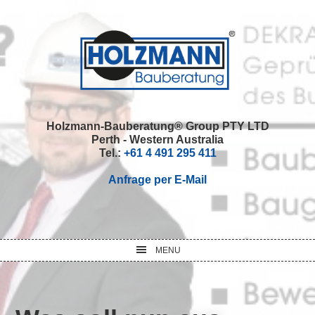
Skip
Skip
Skip
Skip
to
to
to
to
primary
main
primary
footer
navigation
content
sidebar
Holzmann-Bauberatung® Group PTY LTD
Perth - Western Australia
Tel.:
+61 4 491 295 411
Anfrage per E-Mail
MENU