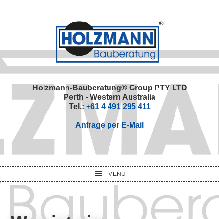
Skip
Skip
Skip
Skip
to
to
to
to
primary
main
primary
footer
navigation
content
sidebar
Holzmann-Bauberatung® Group PTY LTD
Perth - Western Australia
Tel.:
+61 4 491 295 411
Anfrage per E-Mail
MENU