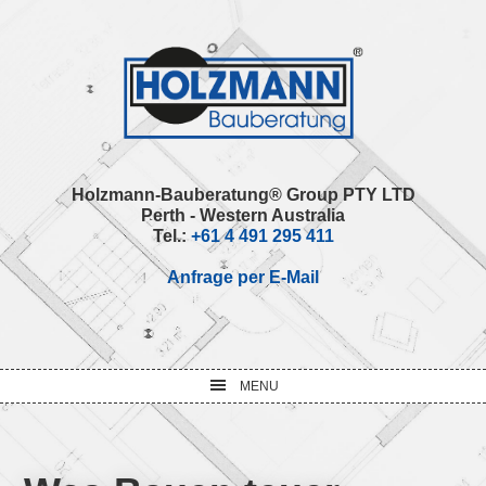
Skip
Skip
Skip
Skip
to
to
to
to
primary
main
primary
footer
navigation
content
sidebar
Holzmann-Bauberatung® Group PTY LTD
Perth - Western Australia
Tel.:
+61 4 491 295 411
Anfrage per E-Mail
MENU