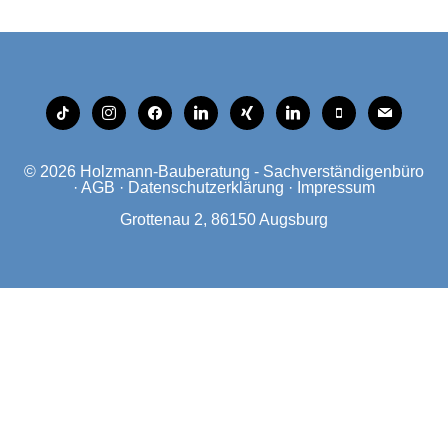
tiktok
instagram
facebook
linkedin
xing
linkedin
mobile
mail
© 2026
Holzmann-Bauberatung - Sachverständigenbüro
·
AGB
·
Datenschutzerklärung
·
Impressum
Grottenau 2, 86150 Augsburg