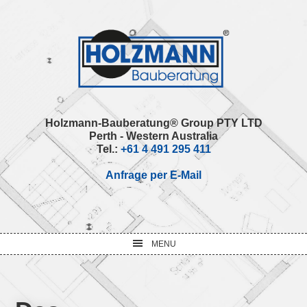
Skip
Skip
Skip
Skip
to
to
to
to
primary
main
primary
footer
navigation
content
sidebar
Holzmann-Bauberatung® Group PTY LTD
Perth - Western Australia
Tel.:
+61 4 491 295 411
Anfrage per E-Mail
MENU