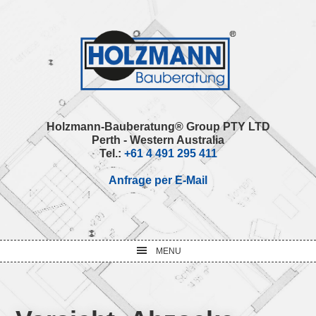
Skip
Skip
Skip
Skip
to
to
to
to
primary
main
primary
footer
navigation
content
sidebar
Holzmann-Bauberatung® Group PTY LTD
Perth - Western Australia
Tel.:
+61 4 491 295 411
Anfrage per E-Mail
MENU