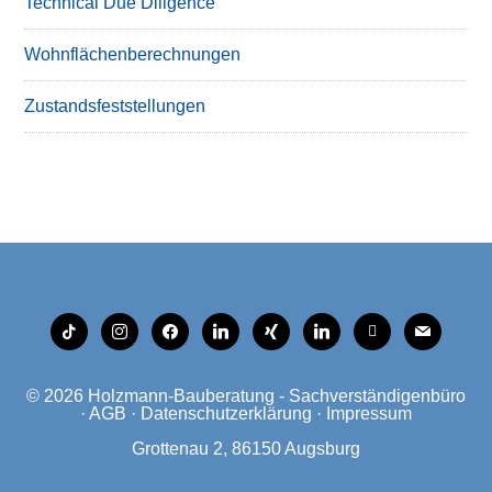
Technical Due Diligence
Wohnflächenberechnungen
Zustandsfeststellungen
tiktok
instagram
facebook
linkedin
xing
linkedin
mobile
mail
© 2026
Holzmann-Bauberatung - Sachverständigenbüro
·
AGB
·
Datenschutzerklärung
·
Impressum
Grottenau 2, 86150 Augsburg