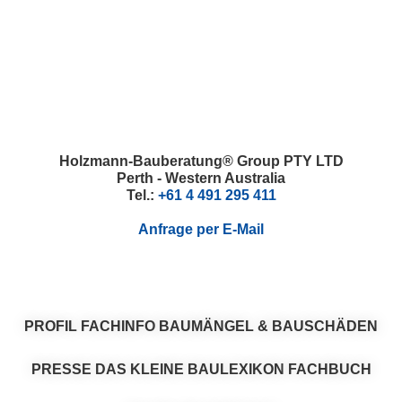
Skip
Skip
Skip
Skip
to
to
to
to
primary
main
primary
footer
navigation
content
sidebar
Holzmann-Bauberatung® Group PTY LTD
Perth - Western Australia
Tel.:
+61 4 491 295 411
Anfrage per E-Mail
PROFIL
FACHINFO
BAUMÄNGEL & BAUSCHÄDEN
PRESSE
DAS KLEINE BAULEXIKON
FACHBUCH