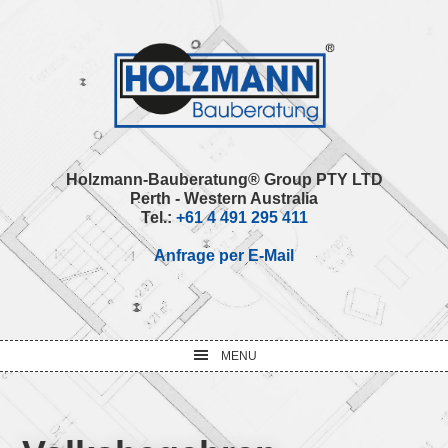
Skip
Skip
Skip
Skip
to
to
to
to
primary
main
primary
footer
navigation
content
sidebar
Holzmann-Bauberatung® Group PTY LTD
Perth - Western Australia
Tel.:
+61 4 491 295 411
Anfrage per E-Mail
MENU