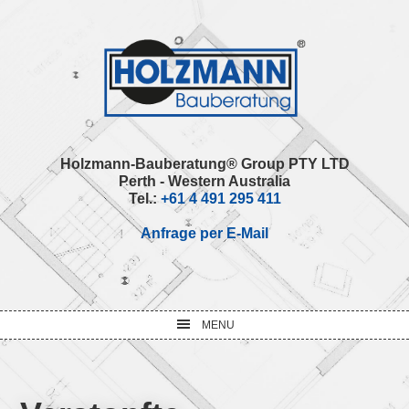
Skip
Skip
Skip
Skip
to
to
to
to
primary
main
primary
footer
navigation
content
sidebar
Holzmann-Bauberatung® Group PTY LTD
Perth - Western Australia
Tel.:
+61 4 491 295 411
Anfrage per E-Mail
MENU