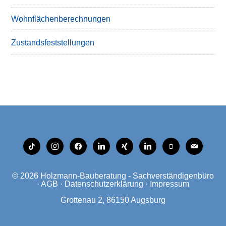
Wohnflächenberechnungen
Zustandsfeststellungen
tiktok
instagram
facebook
linkedin
xing
linkedin
mobile
mail
© 2026
Holzmann-Bauberatung - Sachverständigenbüro
·
AGB
·
Datenschutzerklärung
·
Impressum
Grottenau 2, 86150 Augsburg