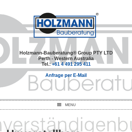
Skip
Skip
Skip
Skip
to
to
to
to
primary
main
primary
footer
navigation
content
sidebar
Holzmann-Bauberatung® Group PTY LTD
Perth - Western Australia
Tel.:
+61 4 491 295 411
Anfrage per E-Mail
MENU