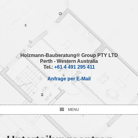
Skip
Skip
Skip
Skip
to
to
to
to
primary
main
primary
footer
navigation
content
sidebar
Holzmann-Bauberatung® Group PTY LTD
Perth - Western Australia
Tel.:
+61 4 491 295 411
Anfrage per E-Mail
MENU