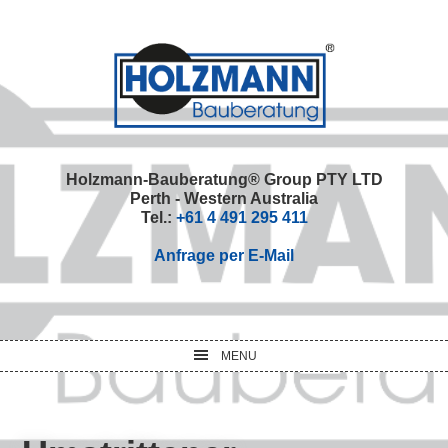
Skip
Skip
Skip
Skip
to
to
to
to
primary
main
primary
footer
navigation
content
sidebar
Holzmann-Bauberatung® Group PTY LTD
Perth - Western Australia
Tel.:
+61 4 491 295 411
Anfrage per E-Mail
MENU