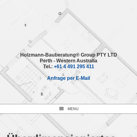
Skip
Skip
Skip
Skip
to
to
to
to
primary
main
primary
footer
navigation
content
sidebar
Holzmann-Bauberatung® Group PTY LTD
Perth - Western Australia
Tel.:
+61 4 491 295 411
Anfrage per E-Mail
MENU