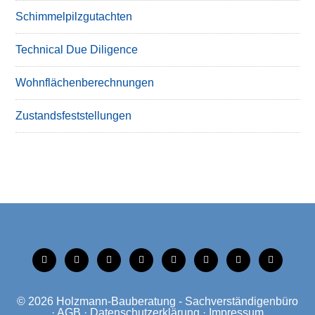
Schimmelpilzgutachten
Technical Due Diligence
Wohnflächenberechnungen
Zustandsfeststellungen
tiktok
instagram
facebook
linkedin
xing
linkedin
mobile
mail
© 2026
Holzmann-Bauberatung - Sachverständigenbüro
·
AGB
·
Datenschutzerklärung
·
Impressum