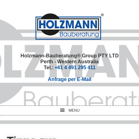
Skip
Skip
Skip
Skip
to
to
to
to
primary
main
primary
footer
navigation
content
sidebar
Holzmann-Bauberatung® Group PTY LTD
Perth - Western Australia
Tel.:
+61 4 491 295 411
Anfrage per E-Mail
MENU