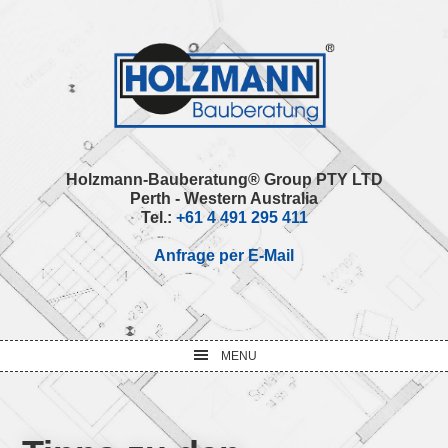
Skip
Skip
Skip
Skip
to
to
to
to
primary
main
primary
footer
navigation
content
sidebar
Holzmann-Bauberatung® Group PTY LTD
Perth - Western Australia
Tel.:
+61 4 491 295 411
Anfrage per E-Mail
MENU