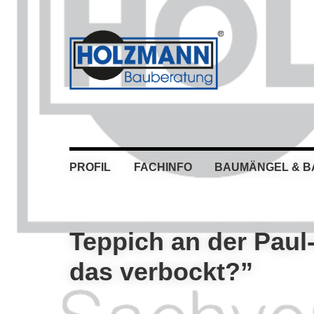
Skip
Skip
Skip
Skip
to
to
to
to
primary
main
primary
footer
navigation
content
sidebar
PROFIL
FACHINFO
BAUMÄNGEL & 
Teppich an der Paul
das verbockt?”