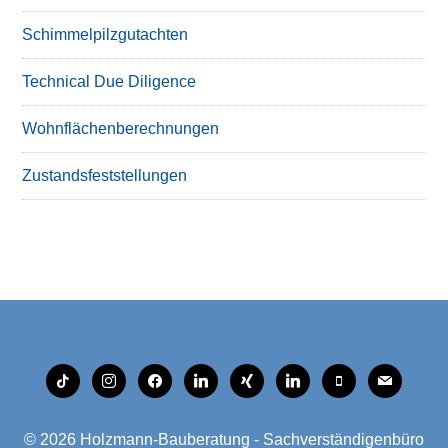
Schimmelpilzgutachten
Technical Due Diligence
Wohnflächenberechnungen
Zustandsfeststellungen
tiktok
instagram
facebook
linkedin
xing
linkedin
mobile
mail
© 2026
Holzmann-Bauberatung - Sachverständigenbüro