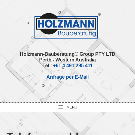
Skip
Skip
Skip
Skip
to
to
to
to
primary
main
primary
footer
navigation
content
sidebar
Holzmann-Bauberatung® Group PTY LTD
Perth - Western Australia
Tel.:
+61 4 491 295 411
Anfrage per E-Mail
MENU