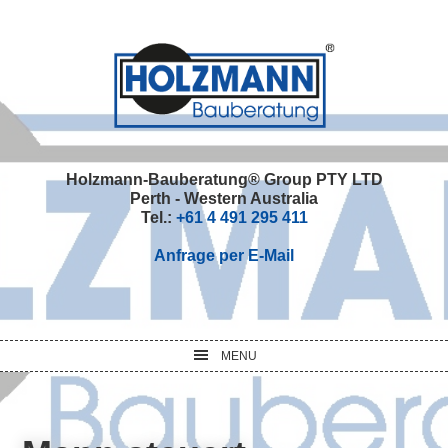
Skip
Skip
Skip
Skip
to
to
to
to
primary
main
primary
footer
navigation
content
sidebar
Holzmann-Bauberatung® Group PTY LTD
Perth - Western Australia
Tel.:
+61 4 491 295 411
Anfrage per E-Mail
MENU