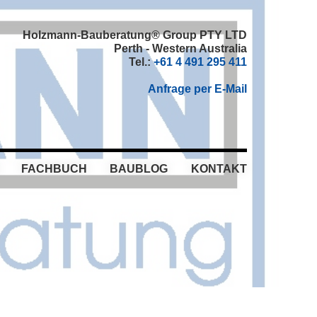
Holzmann-Bauberatung® Group PTY LTD
Perth - Western Australia
Tel.:
+61 4 491 295 411
Anfrage per E-Mail
FACHBUCH
BAUBLOG
KONTAKT