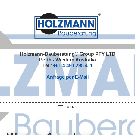
Skip
Skip
Skip
Skip
to
to
to
to
primary
main
primary
footer
navigation
content
sidebar
Holzmann-Bauberatung® Group PTY LTD
Perth - Western Australia
Tel.:
+61 4 491 295 411
Anfrage per E-Mail
MENU