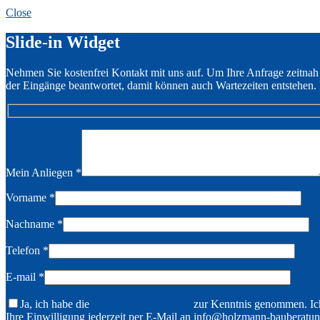
Close
Slide-in Widget
Nehmen Sie kostenfrei Kontakt mit uns auf. Um Ihre Anfrage zeitnah
der Eingänge beantwortet, damit können auch Wartezeiten entstehen. 
Mein Anliegen
*
Vorname
*
Nachname
*
Telefon
*
E-mail
*
Ja, ich habe die
Datenschutzerklärung
zur Kenntnis genommen. Ich
Ihre Einwilligung jederzeit per E-Mail an info@holzmann-bauberatun