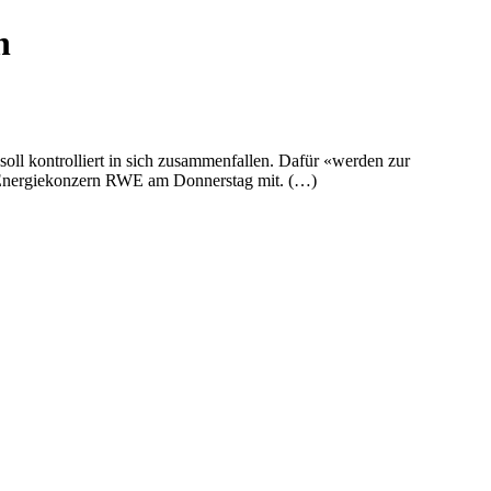
h
l kontrolliert in sich zusammenfallen. Dafür «werden zur
er Energiekonzern RWE am Donnerstag mit. (…)