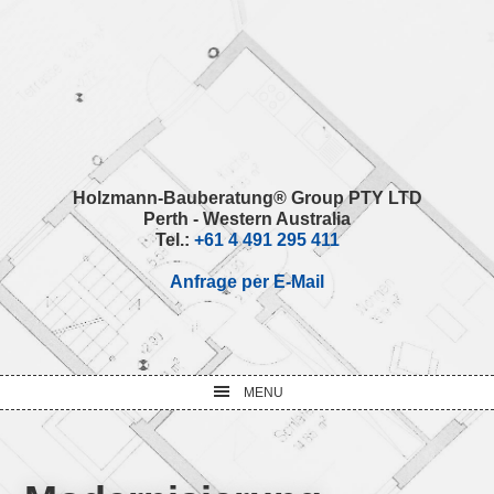
Skip
Skip
Skip
Skip
to
to
to
to
primary
main
primary
footer
navigation
content
sidebar
Holzmann-Bauberatung® Group PTY LTD
Perth - Western Australia
Tel.:
+61 4 491 295 411
Anfrage per E-Mail
MENU