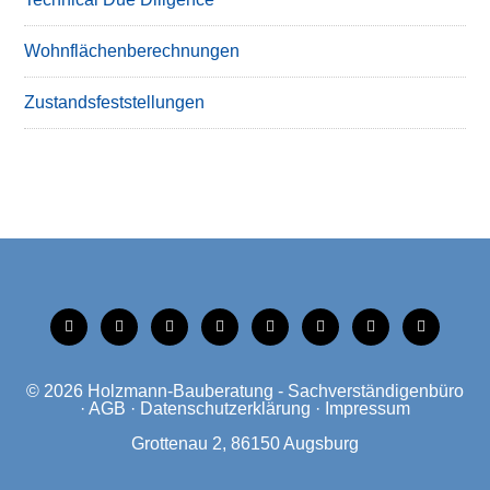
Wohnflächenberechnungen
Zustandsfeststellungen
tiktok
instagram
facebook
linkedin
xing
linkedin
mobile
mail
© 2026
Holzmann-Bauberatung - Sachverständigenbüro
·
AGB
·
Datenschutzerklärung
·
Impressum
Grottenau 2, 86150 Augsburg