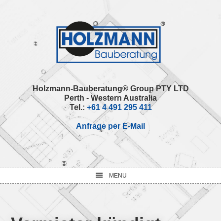
Skip
Skip
Skip
Skip
to
to
to
to
primary
main
primary
footer
navigation
content
sidebar
Holzmann-Bauberatung® Group PTY LTD
Perth - Western Australia
Tel.:
+61 4 491 295 411
Anfrage per E-Mail
MENU