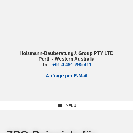
Skip
Skip
Skip
Skip
to
to
to
to
primary
main
primary
footer
navigation
content
sidebar
Holzmann-Bauberatung® Group PTY LTD
Perth - Western Australia
Tel.:
+61 4 491 295 411
Anfrage per E-Mail
MENU