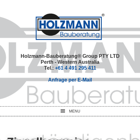
Skip
Skip
Skip
Skip
to
to
to
to
primary
main
primary
footer
navigation
content
sidebar
Holzmann-Bauberatung® Group PTY LTD
Perth - Western Australia
Tel.:
+61 4 491 295 411
Anfrage per E-Mail
MENU