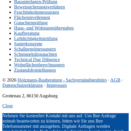
Bauunterlagen-Prüfung
Beweissicherungsverfahren
Feuchtigkeitsmessungen
Flächennivellement
Gutachtenprüfung
Haus- und Wohnungsübergaben
Kaufberatung
Luftdichtigkeitsprüfung
Sanierkonzepte
Schallpegelmessungen
Schimmelpilzgutachten
Technical Due Diligence
Wohnflächenberechnungen
Zustandsfeststellungen
© 2026
Holzmann-Bauberatung - Sachverständigenbüro
·
AGB
·
Datenschutzerklärung
·
Impressum
Grottenau 2, 86150 Augsburg
Close
Slide-
Nehmen Sie kostenfrei Kontakt mit uns auf. Um Ihre Anfrage
zeitnah beantworten zu können, bitten wir Sie uns Ihre
in
Telefonnummer mit anzugeben. Digitale Anfragen werden