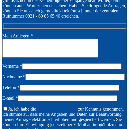
Widget
grundsätzlich in der Reihenfolge der Eingänge beantwortet, damit
können auch Wartezeiten entstehen. Haben Sie dringende Anfragen,
können Sie uns auch gerne direkt telefonisch unter der zentralen
Rufnummer 0821 - 60 85 65 40 erreichen.
Mein Anliegen
*
Vorname
*
Nachname
*
Telefon
*
E-mail
*
Ja, ich habe die
Datenschutzerklärung
zur Kenntnis genommen.
Ich stimme zu, dass meine Angaben und Daten zur Beantwortung
meiner Anfrage elektronisch erhoben und gespeichert werden. Sie
können Ihre Einwilligung jederzeit per E-Mail an info@holzmann-