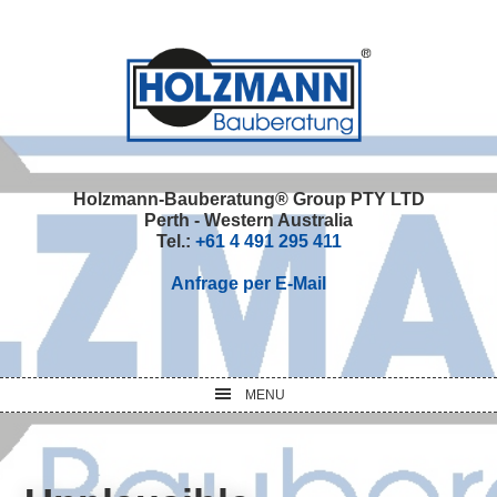
Skip
Skip
Skip
Skip
to
to
to
to
primary
main
primary
footer
navigation
content
sidebar
Holzmann-Bauberatung® Group PTY LTD
Perth - Western Australia
Tel.:
+61 4 491 295 411
Anfrage per E-Mail
MENU