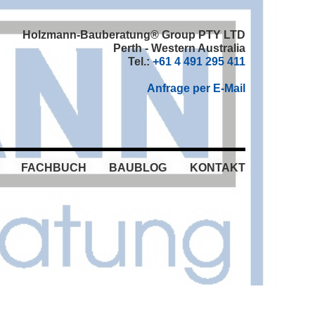
Holzmann-Bauberatung® Group PTY LTD
Perth - Western Australia
Tel.:
+61 4 491 295 411
Anfrage per E-Mail
FACHBUCH
BAUBLOG
KONTAKT