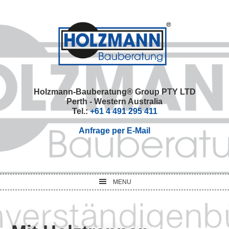
Skip
Skip
Skip
Skip
to
to
to
to
primary
main
primary
footer
navigation
content
sidebar
Holzmann-Bauberatung® Group PTY LTD
Perth - Western Australia
Tel.:
+61 4 491 295 411
Anfrage per E-Mail
MENU