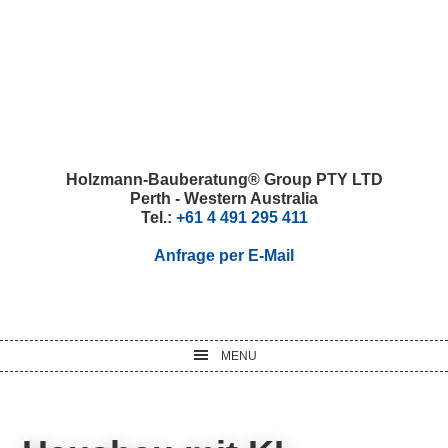
Skip
Skip
Skip
Skip
to
to
to
to
primary
main
primary
footer
navigation
content
sidebar
Holzmann-Bauberatung® Group PTY LTD
Perth - Western Australia
Tel.:
+61 4 491 295 411
Anfrage per E-Mail
MENU