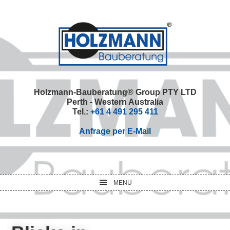
Skip
Skip
Skip
Skip
to
to
to
to
primary
main
primary
footer
navigation
content
sidebar
Holzmann-Bauberatung® Group PTY LTD
Perth - Western Australia
Tel.:
+61 4 491 295 411
Anfrage per E-Mail
MENU