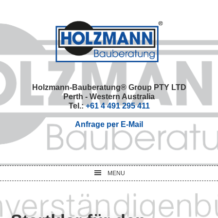
Skip
Skip
Skip
Skip
to
to
to
to
primary
main
primary
footer
navigation
content
sidebar
Holzmann-Bauberatung® Group PTY LTD
Perth - Western Australia
Tel.:
+61 4 491 295 411
Anfrage per E-Mail
MENU