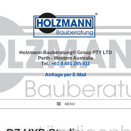
Skip
Skip
Skip
Skip
to
to
to
to
primary
main
primary
footer
navigation
content
sidebar
Holzmann-Bauberatung® Group PTY LTD
Perth - Western Australia
Tel.:
+61 4 491 295 411
Anfrage per E-Mail
MENU