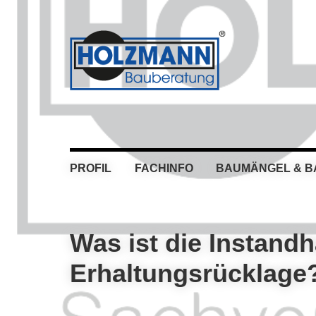
Skip
Skip
Skip
Skip
to
to
to
to
primary
main
primary
footer
navigation
content
sidebar
PROFIL
FACHINFO
BAUMÄNGEL & 
Was ist die Instandh
Erhaltungsrücklage